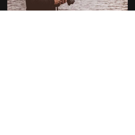
Fran Varela Fotografía
Fran Varela Fotografía se dedica a capturar la esencia de cada momento
con un estilo único y natural.
Nuestra misión es crear imágenes que hablen por sí mismas y resalten lo
mejor de cada escena.